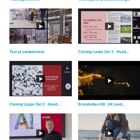
Test af sædekonsol
Closing Loops Del 3 - Hvad...
Closing Loops Del 2 - Hvad...
Brandvideo HD_UK med...