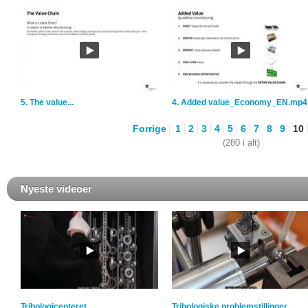
5. The value...
4. Added value_Economy_EN.mp4
Forrige
1
2
3
4
5
6
7
8
9
10
(280 i alt)
Nyeste videoer
Tribologicenteret
Tribologiske problemstillinger