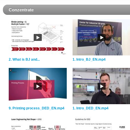
Conzentrate
2. What is BJ and...
1. Intro_BJ_EN.mp4
9. Printing process_DED_EN.mp4
1. Intro_DED_EN.mp4