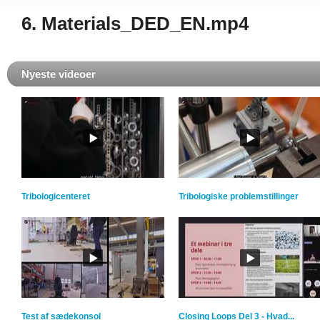
6. Materials_DED_EN.mp4
Nyeste videoer
Tribologicenteret
Tribologiske problemstillinger
Test af sædekonsol
Closing Loops Del 3 - Hvad...