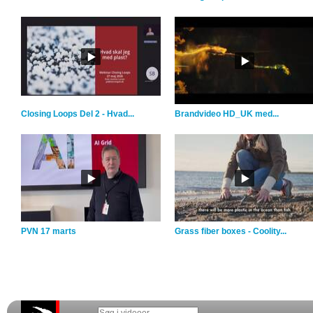
Closing Loops Del 2 - Hvad...
Brandvideo HD_UK med...
PVN 17 marts
Grass fiber boxes - Coolity...