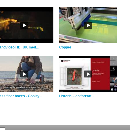
andvideo HD_UK med...
Copper
ss fiber boxes - Coolity...
Listeria – en fortsat...