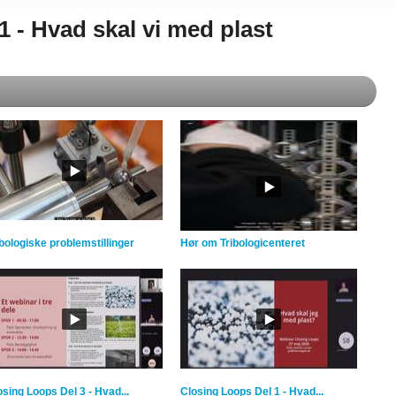
 - Hvad skal vi med plast
ibologiske problemstillinger
Hør om Tribologicenteret
osing Loops Del 3 - Hvad...
Closing Loops Del 1 - Hvad...