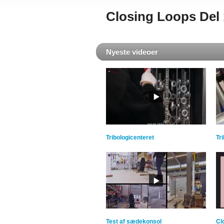
Closing Loops Del 1
Nyeste videoer
Tribologicenteret
Tr
Test af sædekonsol
Cl