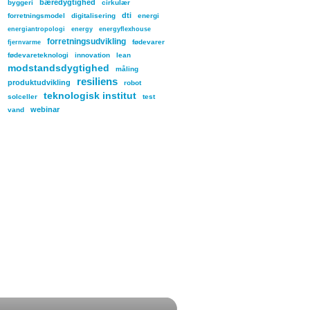
bæredygtighed
byggeri
cirkulær
dti
forretningsmodel
digitalisering
energi
energiantropologi
energy
energyflexhouse
forretningsudvikling
fødevarer
fjernvarme
fødevareteknologi
innovation
lean
modstandsdygtighed
måling
resiliens
produktudvikling
robot
teknologisk institut
solceller
test
webinar
vand