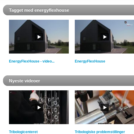
Tagget med energyflexhouse
EnergyFlexHouse - video...
EnergyFlexHouse
Nyeste videoer
Tribologicenteret
Tribologiske problemstillinger