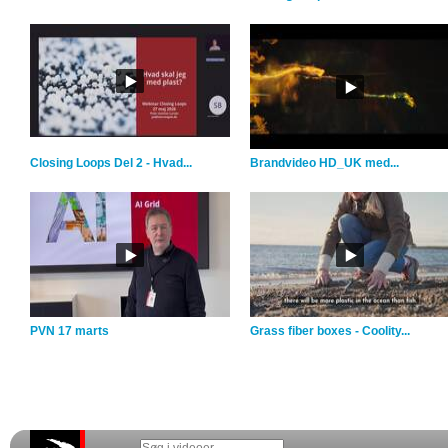
Closing Loops Del 2 - Hvad...
Brandvideo HD_UK med...
PVN 17 marts
Grass fiber boxes - Coolity...