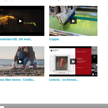
andvideo HD_UK med...
Copper
ss fiber boxes - Coolity...
Listeria – en fortsat...