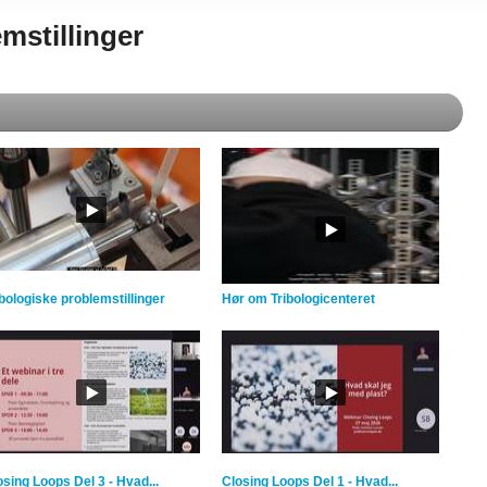
mstillinger
ibologiske problemstillinger
Hør om Tribologicenteret
osing Loops Del 3 - Hvad...
Closing Loops Del 1 - Hvad...