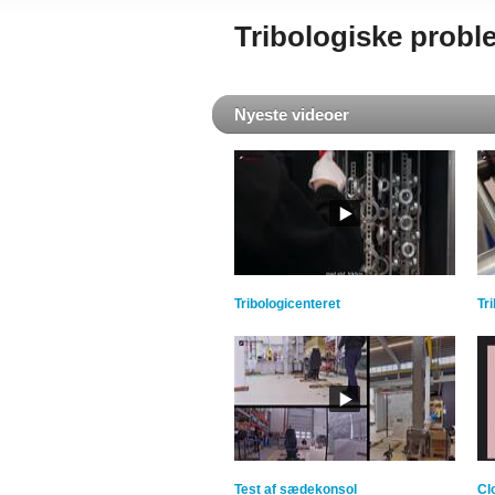
Tribologiske proble
Nyeste videoer
Tribologicenteret
Tr
Test af sædekonsol
Cl