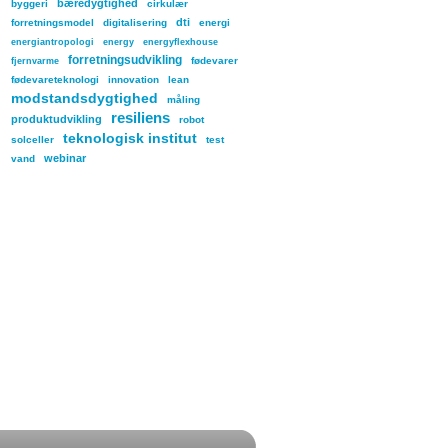
bæredygtighed
byggeri
cirkulær
dti
forretningsmodel
digitalisering
energi
energiantropologi
energy
energyflexhouse
forretningsudvikling
fødevarer
fjernvarme
fødevareteknologi
innovation
lean
modstandsdygtighed
måling
resiliens
produktudvikling
robot
teknologisk institut
solceller
test
webinar
vand