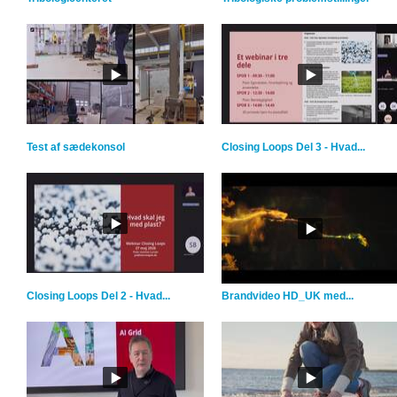
Test af sædekonsol
Closing Loops Del 3 - Hvad...
Closing Loops Del 2 - Hvad...
Brandvideo HD_UK med...