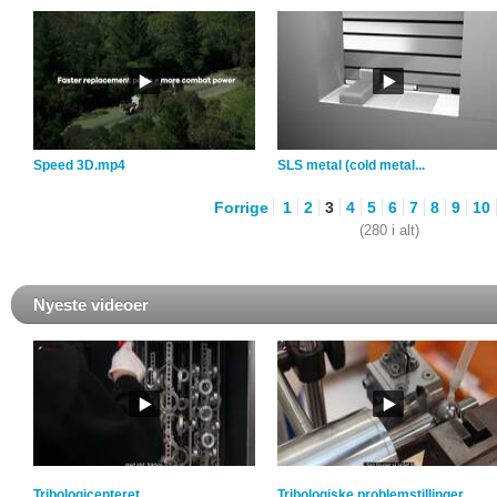
Speed 3D.mp4
SLS metal (cold metal...
Forrige
1
2
3
4
5
6
7
8
9
10
(280 i alt)
Nyeste videoer
Tribologicenteret
Tribologiske problemstillinger