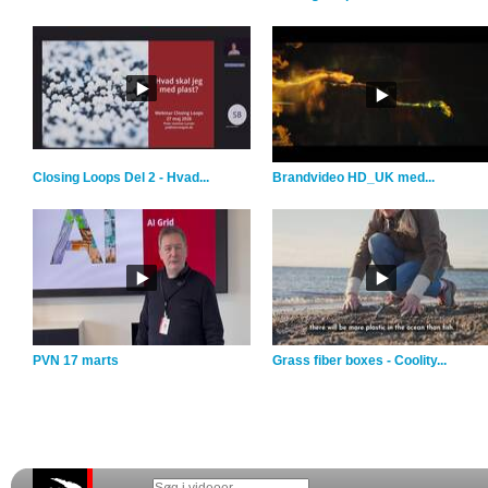
Closing Loops Del 2 - Hvad...
Brandvideo HD_UK med...
PVN 17 marts
Grass fiber boxes - Coolity...