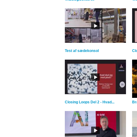
Test af sædekonsol
Cl
Closing Loops Del 2 - Hvad...
Br