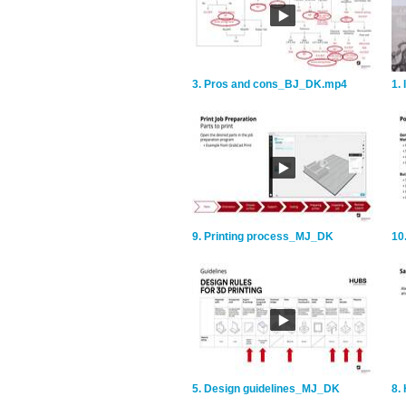
3. Pros and cons_BJ_DK.mp4
1.
9. Printing process_MJ_DK
10
5. Design guidelines_MJ_DK
8.