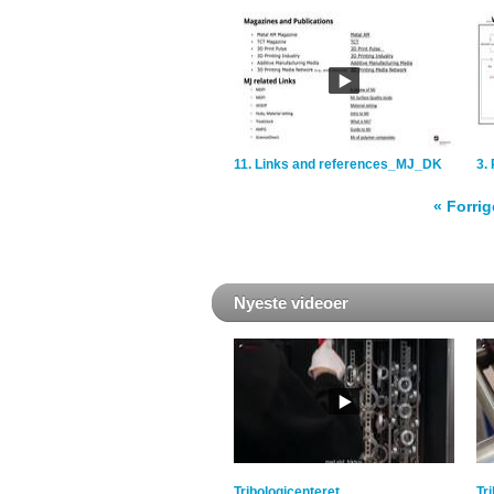
11. Links and references_MJ_DK
3.
«
Forrig
Nyeste videoer
Tribologicenteret
Tr