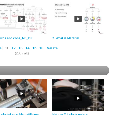
 Pros and cons_MJ_DK
2. What is Material...
e
11
12
13
14
15
16
Næste
(280 i alt)
ibologiske problemstillinger
Hør om Tribologicenteret