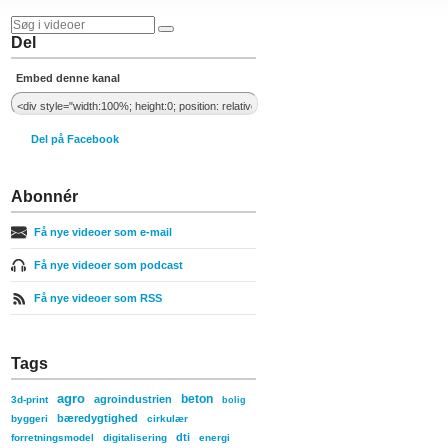
Del
Embed denne kanal
Del på Facebook
Abonnér
Få nye videoer som e-mail
Få nye videoer som podcast
Få nye videoer som RSS
Tags
agro
beton
agroindustrien
3d-print
bolig
bæredygtighed
byggeri
cirkulær
dti
forretningsmodel
digitalisering
energi