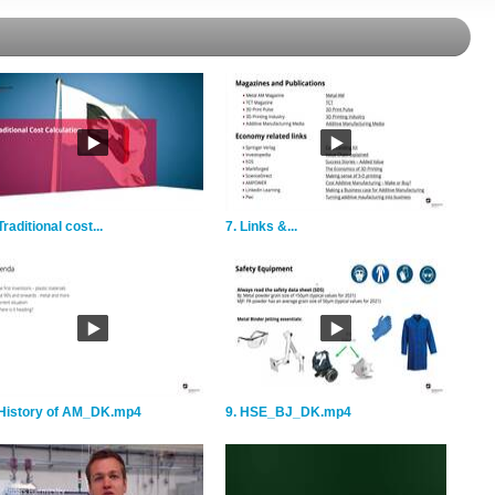
Traditional cost...
7. Links &...
 History of AM_DK.mp4
9. HSE_BJ_DK.mp4