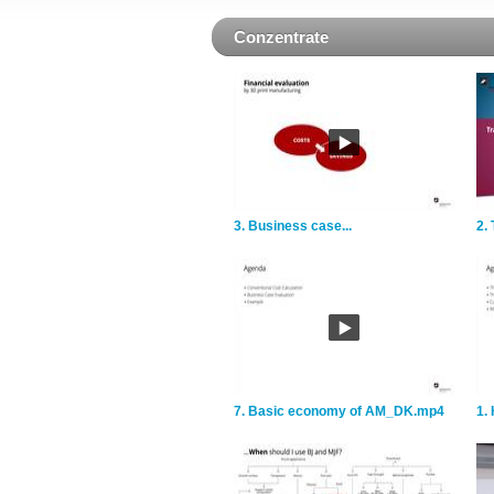
Conzentrate
3. Business case...
2. 
7. Basic economy of AM_DK.mp4
1.