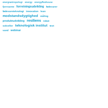
energiantropologi
energy
energyflexhouse
forretningsudvikling
fødevarer
fjernvarme
fødevareteknologi
innovation
lean
modstandsdygtighed
måling
resiliens
produktudvikling
robot
teknologisk institut
solceller
test
webinar
vand