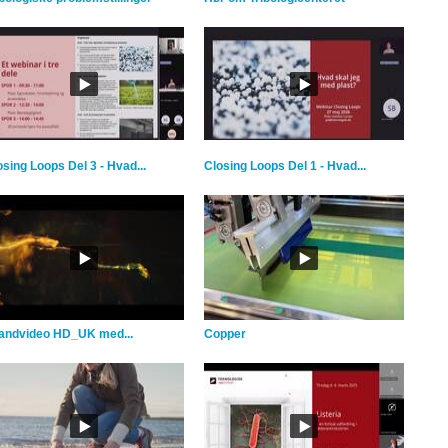
osing Loops Del 3 - Hvad...
Closing Loops Del 1 - Hvad...
andvideo HD_UK med...
Copper