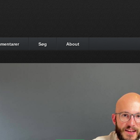
mentarer
Søg
About