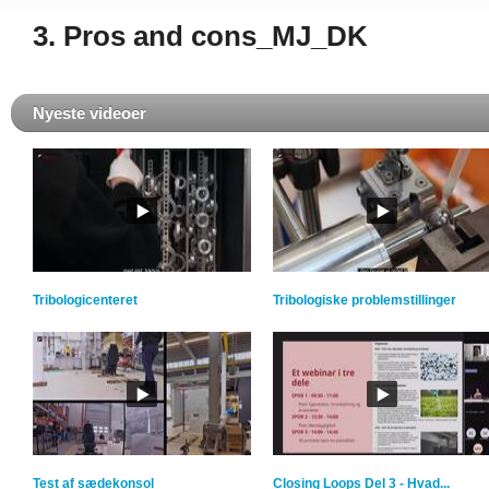
3. Pros and cons_MJ_DK
Nyeste videoer
Tribologicenteret
Tribologiske problemstillinger
Test af sædekonsol
Closing Loops Del 3 - Hvad...