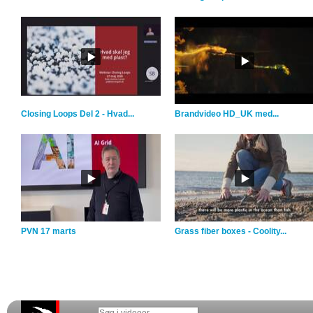
Closing Loops Del 2 - Hvad...
Brandvideo HD_UK med...
PVN 17 marts
Grass fiber boxes - Coolity...