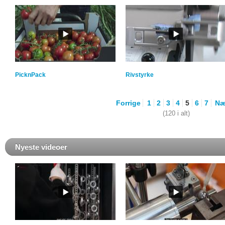
PicknPack
Rivstyrke
Forrige
1
2
3
4
5
6
7
Næ
(120 i alt)
Nyeste videoer