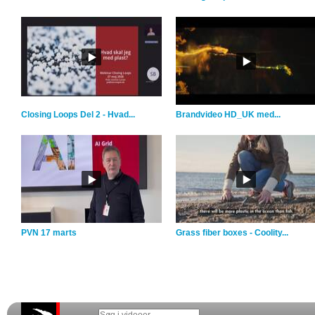
Closing Loops Del 2 - Hvad...
Brandvideo HD_UK med...
PVN 17 marts
Grass fiber boxes - Coolity...