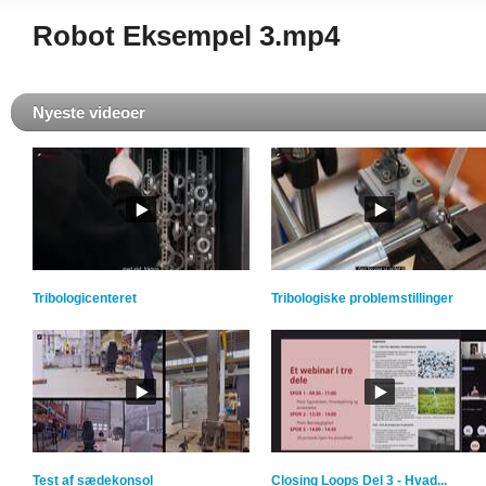
Robot Eksempel 3.mp4
Nyeste videoer
Tribologicenteret
Tribologiske problemstillinger
Test af sædekonsol
Closing Loops Del 3 - Hvad...