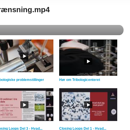
egrænsning.mp4
ibologiske problemstillinger
Hør om Tribologicenteret
osing Loops Del 3 - Hvad...
Closing Loops Del 1 - Hvad...