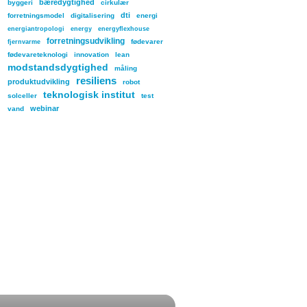
bæredygtighed
byggeri
cirkulær
dti
forretningsmodel
digitalisering
energi
energiantropologi
energy
energyflexhouse
forretningsudvikling
fødevarer
fjernvarme
fødevareteknologi
innovation
lean
modstandsdygtighed
måling
resiliens
produktudvikling
robot
teknologisk institut
solceller
test
webinar
vand