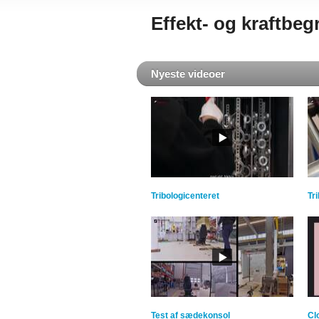
Effekt- og kraftb
Nyeste videoer
Tribologicenteret
Tr
Test af sædekonsol
Cl