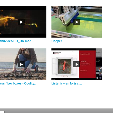
andvideo HD_UK med...
Copper
ss fiber boxes - Coolity...
Listeria – en fortsat...