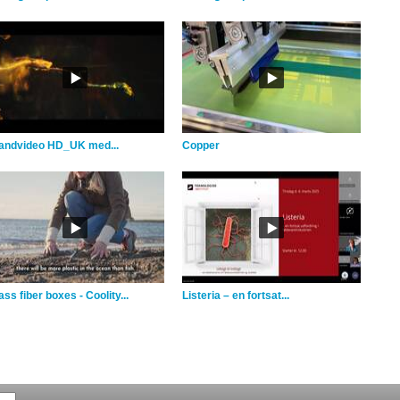
andvideo HD_UK med...
Copper
ss fiber boxes - Coolity...
Listeria – en fortsat...