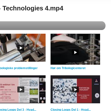
 - Technologies 4.mp4
ibologiske problemstillinger
Hør om Tribologicenteret
osing Loops Del 3 - Hvad...
Closing Loops Del 1 - Hvad...