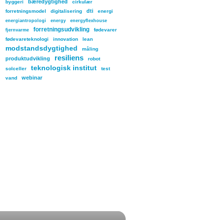
bæredygtighed
byggeri
cirkulær
dti
forretningsmodel
digitalisering
energi
energiantropologi
energy
energyflexhouse
forretningsudvikling
fødevarer
fjernvarme
fødevareteknologi
innovation
lean
modstandsdygtighed
måling
resiliens
produktudvikling
robot
teknologisk institut
solceller
test
webinar
vand