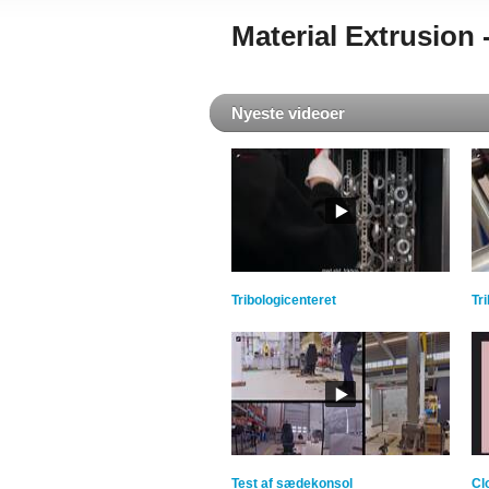
Material Extrusion
Nyeste videoer
Tribologicenteret
Tr
Test af sædekonsol
Cl