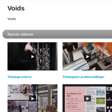
Voids
Voids
Nyeste videoer
Tribologicenteret
Tribologiske problemstillinger