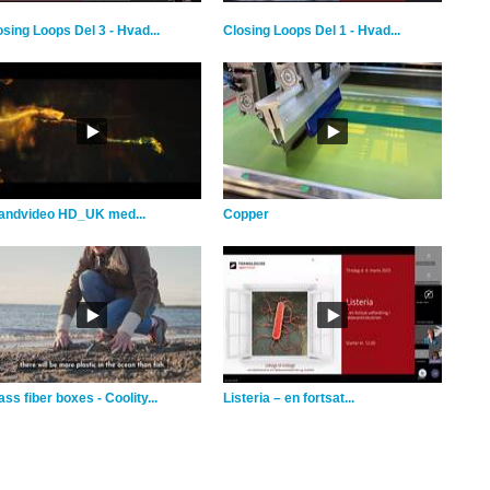
osing Loops Del 3 - Hvad...
Closing Loops Del 1 - Hvad...
andvideo HD_UK med...
Copper
ss fiber boxes - Coolity...
Listeria – en fortsat...