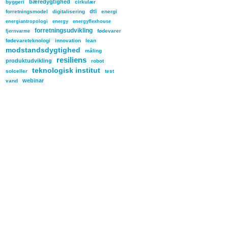
bæredygtighed
byggeri
cirkulær
dti
forretningsmodel
digitalisering
energi
energiantropologi
energy
energyflexhouse
forretningsudvikling
fødevarer
fjernvarme
fødevareteknologi
innovation
lean
modstandsdygtighed
måling
resiliens
produktudvikling
robot
teknologisk institut
solceller
test
webinar
vand