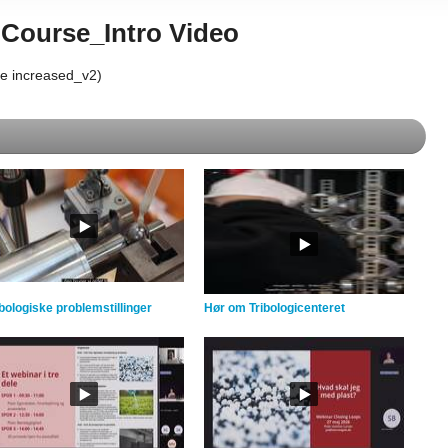
 Course_Intro Video
me increased_v2)
ibologiske problemstillinger
Hør om Tribologicenteret