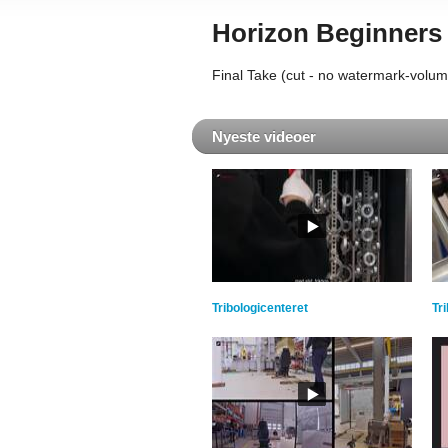
Horizon Beginners
Final Take (cut - no watermark-volu
Nyeste videoer
Tribologicenteret
Tr