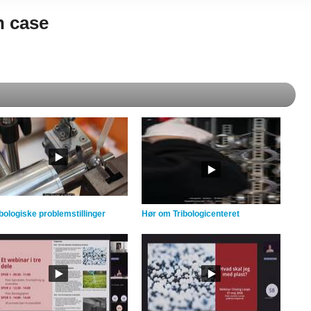
n case
ibologiske problemstillinger
Hør om Tribologicenteret