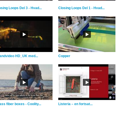
osing Loops Del 3 - Hvad...
Closing Loops Del 1 - Hvad...
andvideo HD_UK med...
Copper
ss fiber boxes - Coolity...
Listeria – en fortsat...