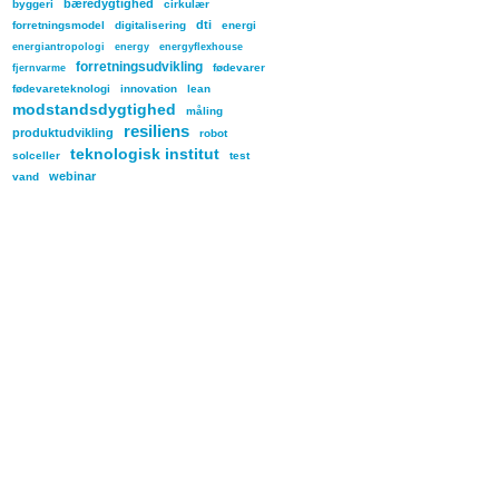
bæredygtighed
byggeri
cirkulær
dti
forretningsmodel
digitalisering
energi
energiantropologi
energy
energyflexhouse
forretningsudvikling
fødevarer
fjernvarme
fødevareteknologi
innovation
lean
modstandsdygtighed
måling
resiliens
produktudvikling
robot
teknologisk institut
solceller
test
webinar
vand