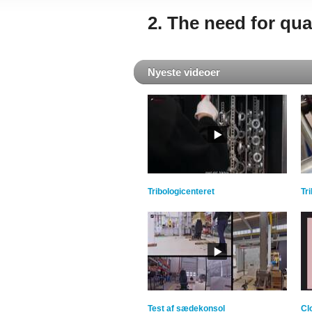
2. The need for q
Nyeste videoer
Tribologicenteret
Tr
Test af sædekonsol
Cl