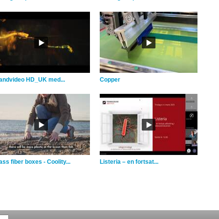
andvideo HD_UK med...
Copper
ss fiber boxes - Coolity...
Listeria – en fortsat...