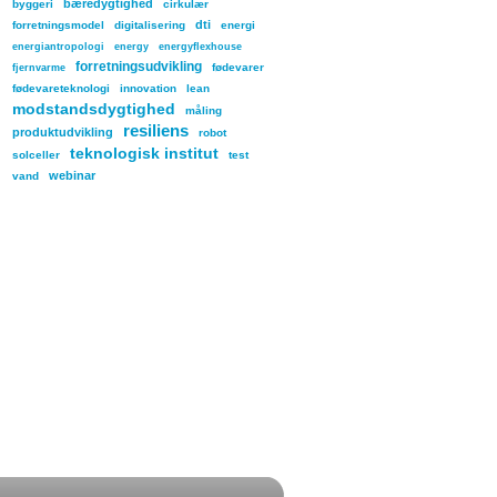
bæredygtighed
byggeri
cirkulær
dti
forretningsmodel
digitalisering
energi
energiantropologi
energy
energyflexhouse
forretningsudvikling
fødevarer
fjernvarme
fødevareteknologi
innovation
lean
modstandsdygtighed
måling
resiliens
produktudvikling
robot
teknologisk institut
solceller
test
webinar
vand