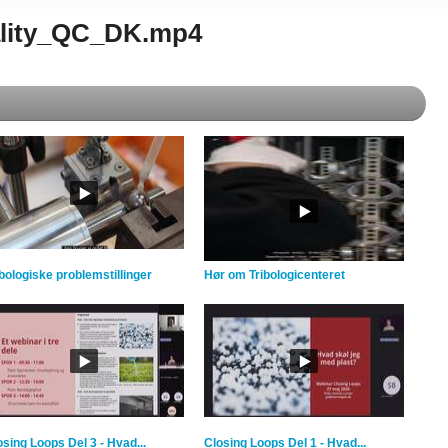
uality_QC_DK.mp4
ibologiske problemstillinger
Hør om Tribologicenteret
osing Loops Del 3 - Hvad...
Closing Loops Del 1 - Hvad...