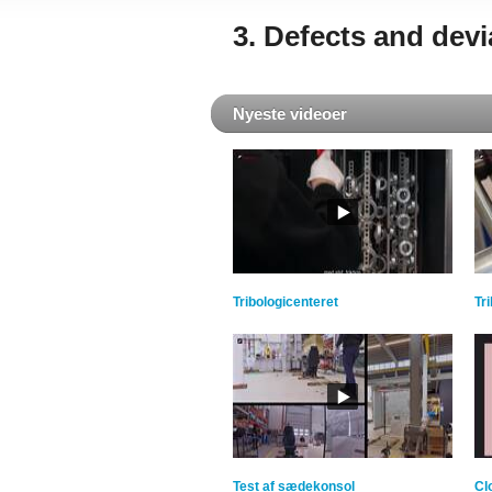
3. Defects and de
Nyeste videoer
Tribologicenteret
Tr
Test af sædekonsol
Cl