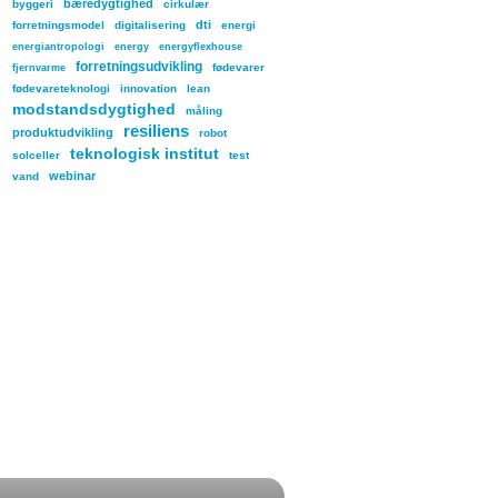
bæredygtighed
byggeri
cirkulær
dti
forretningsmodel
digitalisering
energi
energiantropologi
energy
energyflexhouse
forretningsudvikling
fødevarer
fjernvarme
fødevareteknologi
innovation
lean
modstandsdygtighed
måling
resiliens
produktudvikling
robot
teknologisk institut
solceller
test
webinar
vand