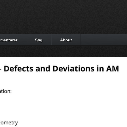
mentarer
Søg
About