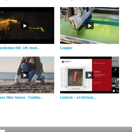
andvideo HD_UK med...
Copper
ss fiber boxes - Coolity...
Listeria – en fortsat...