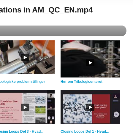
viations in AM_QC_EN.mp4
ibologiske problemstillinger
Hør om Tribologicenteret
osing Loops Del 3 - Hvad...
Closing Loops Del 1 - Hvad...