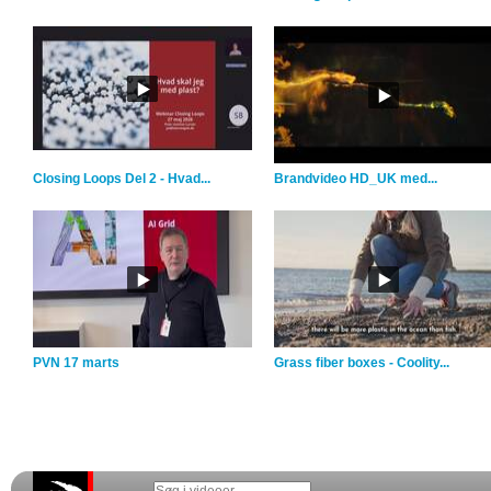
Closing Loops Del 2 - Hvad...
Brandvideo HD_UK med...
PVN 17 marts
Grass fiber boxes - Coolity...