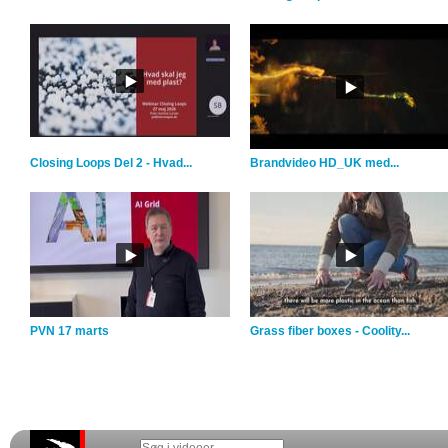
Closing Loops Del 2 - Hvad...
Brandvideo HD_UK med...
PVN 17 marts
Grass fiber boxes - Coolity...