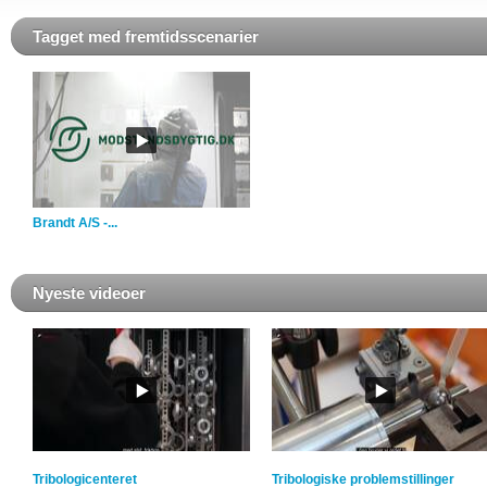
Tagget med fremtidsscenarier
Brandt A/S -...
Nyeste videoer
Tribologicenteret
Tribologiske problemstillinger