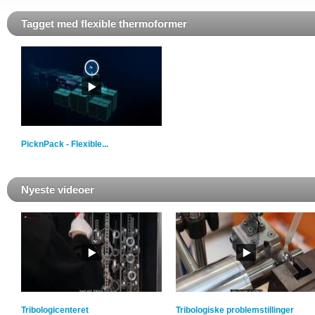
Tagget med flexible thermoformer
PicknPack - Flexible...
Nyeste videoer
Tribologicenteret
Tribologiske problemstillinger