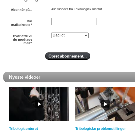
Alle videoer fra Teknologisk Institut
Abonnér på...
Din
mailadresse
*
Hvor ofte vil
du modtage
mail?
Nyeste videoer
Tribologicenteret
Tribologiske problemstillinger