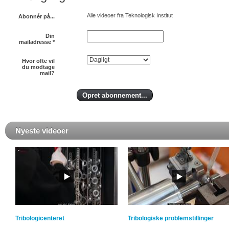
Alle videoer fra Teknologisk Institut
Abonnér på...
Din
mailadresse
*
Hvor ofte vil
du modtage
mail?
Nyeste videoer
Tribologicenteret
Tribologiske problemstillinger