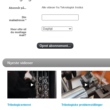
Alle videoer fra Teknologisk Institut
Abonnér på...
Din
mailadresse
*
Hvor ofte vil
du modtage
mail?
Nyeste videoer
Tribologicenteret
Tribologiske problemstillinger