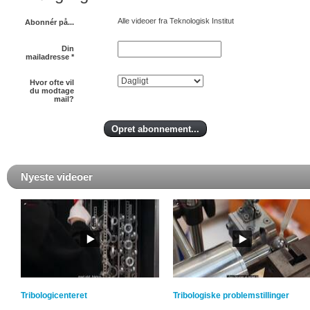
Alle videoer fra Teknologisk Institut
Abonnér på...
Din
mailadresse
*
Hvor ofte vil
du modtage
mail?
Nyeste videoer
Tribologicenteret
Tribologiske problemstillinger