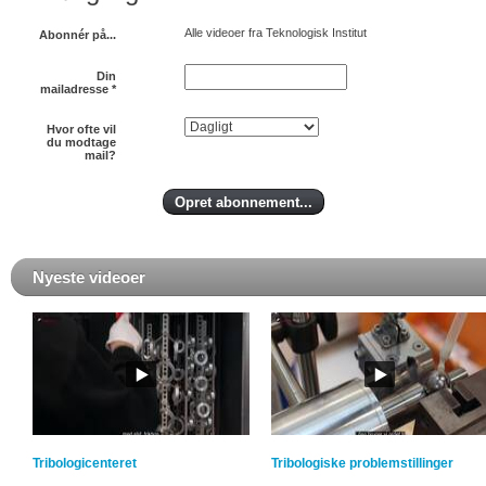
Alle videoer fra Teknologisk Institut
Abonnér på...
Din
mailadresse
*
Hvor ofte vil
du modtage
mail?
Nyeste videoer
Tribologicenteret
Tribologiske problemstillinger