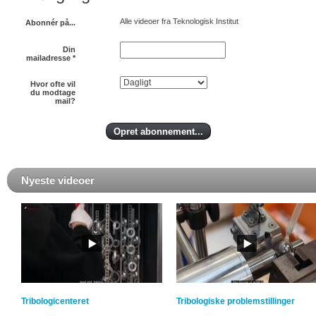
Alle videoer fra Teknologisk Institut
Abonnér på...
Din
mailadresse
*
Hvor ofte vil
du modtage
mail?
Nyeste videoer
Tribologicenteret
Tribologiske problemstillinger