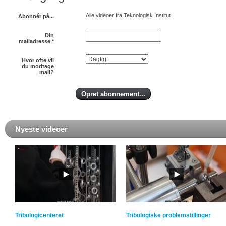
Alle videoer fra Teknologisk Institut
Abonnér på...
Din
mailadresse
*
Hvor ofte vil
du modtage
mail?
Nyeste videoer
Tribologicenteret
Tribologiske problemstillinger