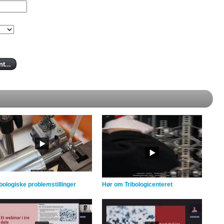
ibologiske problemstillinger
Hør om Tribologicenteret