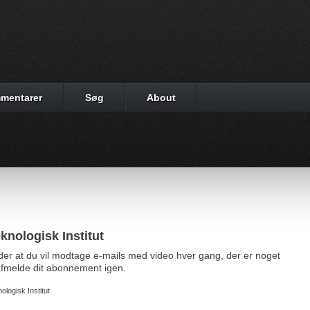
mentarer
Søg
About
knologisk Institut
yder at du vil modtage e-mails med video hver gang, der er noget
d afmelde dit abonnement igen.
ologisk Institut