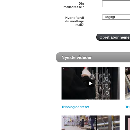
Din
mailadresse
*
Hvor ofte vil
du modtage
mail?
Nyeste videoer
Tribologicenteret
Tr