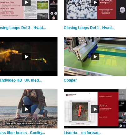
osing Loops Del 3 - Hvad...
Closing Loops Del 1 - Hvad...
andvideo HD_UK med...
Copper
ss fiber boxes - Coolity...
Listeria – en fortsat...