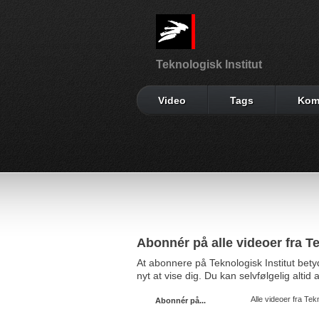
Teknologisk Institut
Video
Tags
Kom
Abonnér på alle videoer fra Te
At abonnere på Teknologisk Institut bet
nyt at vise dig. Du kan selvfølgelig alti
Alle videoer fra Tekn
Abonnér på...