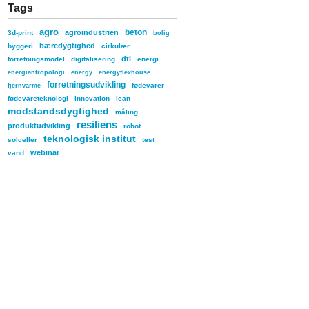
Tags
agro
beton
agroindustrien
3d-print
bolig
bæredygtighed
byggeri
cirkulær
dti
forretningsmodel
digitalisering
energi
energiantropologi
energy
energyflexhouse
forretningsudvikling
fødevarer
fjernvarme
fødevareteknologi
innovation
lean
modstandsdygtighed
måling
resiliens
produktudvikling
robot
teknologisk institut
solceller
test
webinar
vand