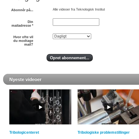
Alle videoer fra Teknologisk Institut
Abonnér på...
Din
mailadresse
*
Hvor ofte vil
du modtage
mail?
Nyeste videoer
Tribologicenteret
Tribologiske problemstillinger