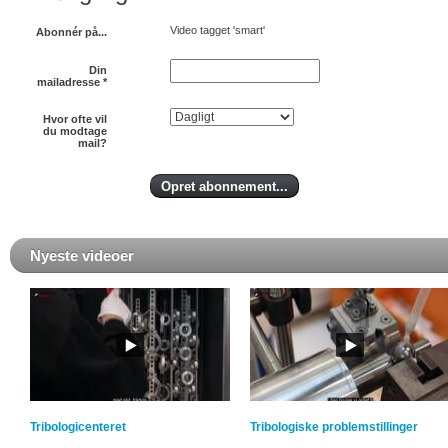
Video tagget 'smart'
Abonnér på...
Din
mailadresse
*
Hvor ofte vil
du modtage
mail?
Nyeste videoer
Tribologicenteret
Tribologiske problemstillinger