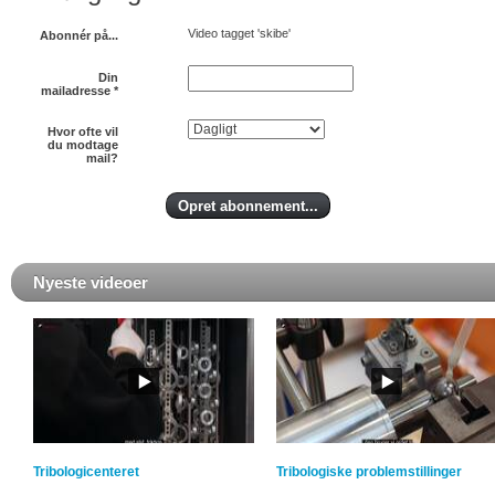
Video tagget 'skibe'
Abonnér på...
Din
mailadresse
*
Hvor ofte vil
du modtage
mail?
Nyeste videoer
Tribologicenteret
Tribologiske problemstillinger