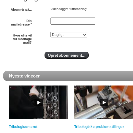
Video tagget 'luftrensning'
Abonnér på...
Din
mailadresse
*
Hvor ofte vil
du modtage
mail?
Nyeste videoer
Tribologicenteret
Tribologiske problemstillinger