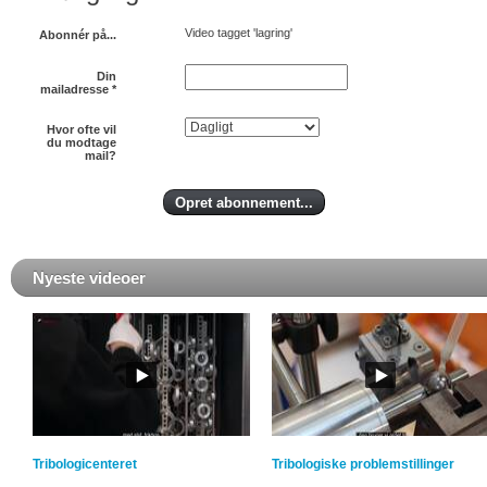
Video tagget 'lagring'
Abonnér på...
Din
mailadresse
*
Hvor ofte vil
du modtage
mail?
Nyeste videoer
Tribologicenteret
Tribologiske problemstillinger