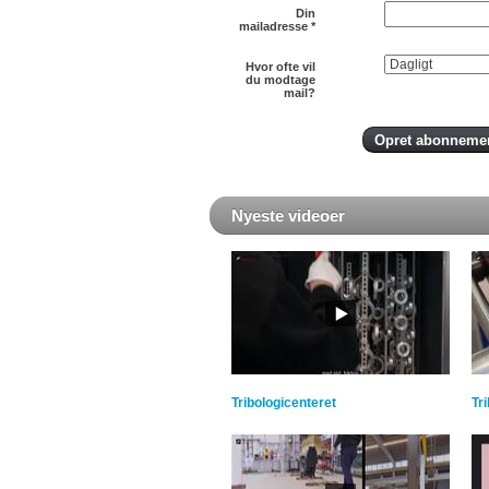
Din
mailadresse
*
Hvor ofte vil
du modtage
mail?
Nyeste videoer
Tribologicenteret
Tr