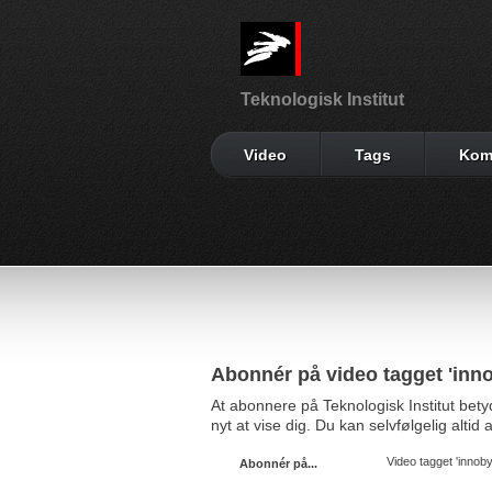
Teknologisk Institut
Video
Tags
Kom
Abonnér på video tagget 'inn
At abonnere på Teknologisk Institut bet
nyt at vise dig. Du kan selvfølgelig alti
Video tagget 'innoby
Abonnér på...