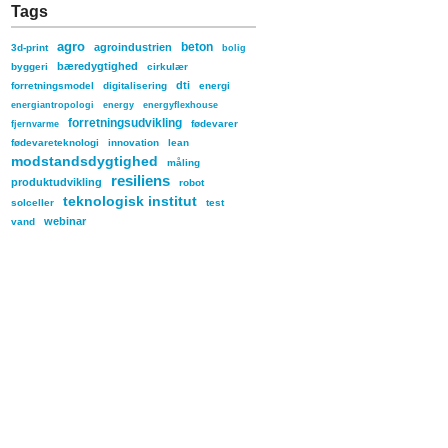
Tags
agro
beton
agroindustrien
3d-print
bolig
bæredygtighed
byggeri
cirkulær
dti
forretningsmodel
digitalisering
energi
energiantropologi
energy
energyflexhouse
forretningsudvikling
fødevarer
fjernvarme
fødevareteknologi
innovation
lean
modstandsdygtighed
måling
resiliens
produktudvikling
robot
teknologisk institut
solceller
test
webinar
vand