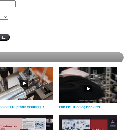
ibologiske problemstillinger
Hør om Tribologicenteret