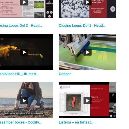
osing Loops Del 3 - Hvad...
Closing Loops Del 1 - Hvad...
andvideo HD_UK med...
Copper
ss fiber boxes - Coolity...
Listeria – en fortsat...