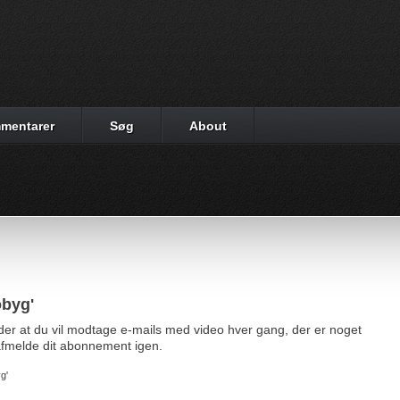
mentarer
Søg
About
obyg'
yder at du vil modtage e-mails med video hver gang, der er noget
d afmelde dit abonnement igen.
g'