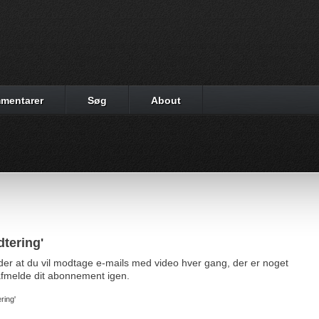
mentarer
Søg
About
tering'
yder at du vil modtage e-mails med video hver gang, der er noget
d afmelde dit abonnement igen.
ring'