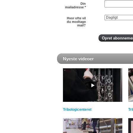
Din
mailadresse
*
Hvor ofte vil
du modtage
mail?
Nyeste videoer
Tribologicenteret
Tr