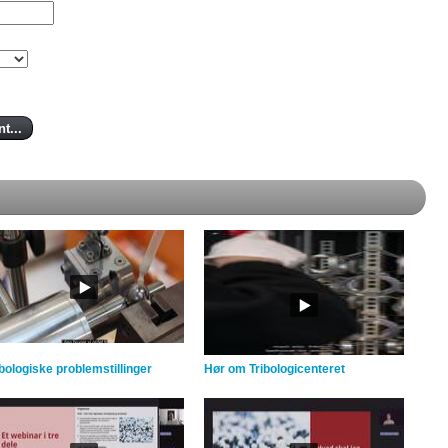
ibologiske problemstillinger
Hør om Tribologicenteret