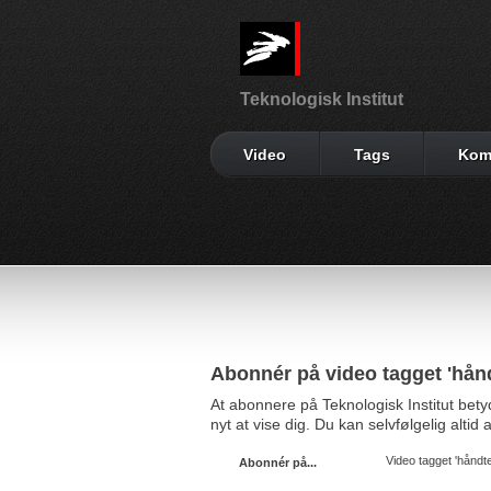
Teknologisk Institut
Video
Tags
Kom
Abonnér på video tagget 'hånd
At abonnere på Teknologisk Institut bet
nyt at vise dig. Du kan selvfølgelig alti
Video tagget 'håndte
Abonnér på...