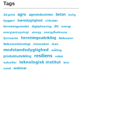
Tags
agro
beton
agroindustrien
3d-print
bolig
bæredygtighed
byggeri
cirkulær
dti
forretningsmodel
digitalisering
energi
energiantropologi
energy
energyflexhouse
forretningsudvikling
fødevarer
fjernvarme
fødevareteknologi
innovation
lean
modstandsdygtighed
måling
resiliens
produktudvikling
robot
teknologisk institut
solceller
test
webinar
vand