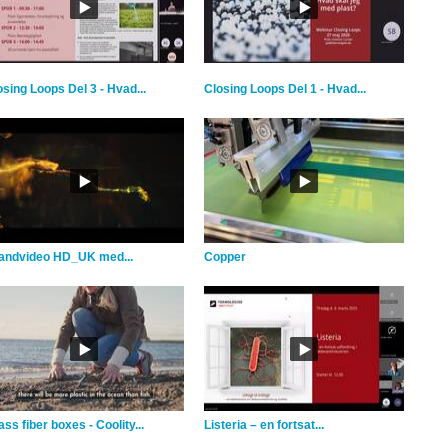
osing Loops Del 3 - Hvad...
Closing Loops Del 1 - Hvad...
andvideo HD_UK med...
Copper
ss fiber boxes - Coolity...
Listeria – en fortsat...