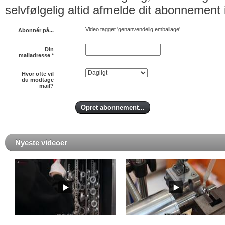
selvfølgelig altid afmelde dit abonnement 
Video tagget 'genanvendelig emballage'
Abonnér på...
Din
mailadresse
*
Hvor ofte vil
du modtage
mail?
Nyeste videoer