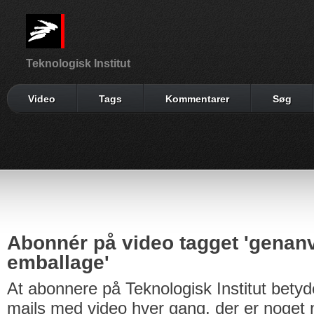
Teknologisk Institut
Video
Tags
Kommentarer
Søg
Abonnér på video tagget 'genan
emballage'
At abonnere på Teknologisk Institut betyd
mails med video hver gang, der er noget n