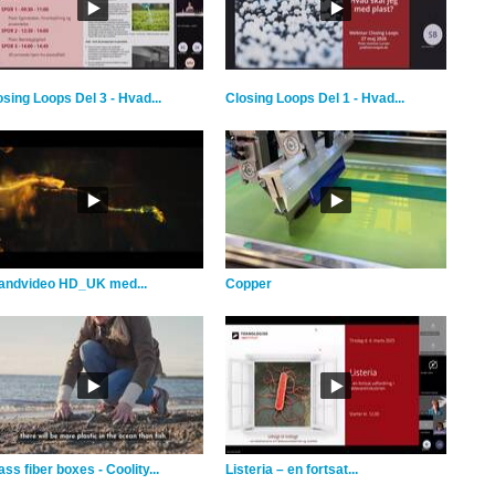
osing Loops Del 3 - Hvad...
Closing Loops Del 1 - Hvad...
andvideo HD_UK med...
Copper
ss fiber boxes - Coolity...
Listeria – en fortsat...