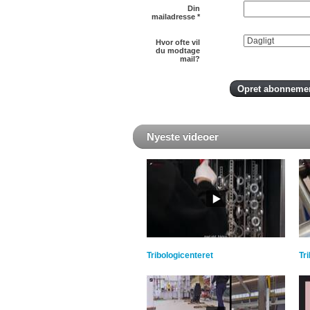
Din
mailadresse
*
Hvor ofte vil
du modtage
mail?
Nyeste videoer
Tribologicenteret
Tr