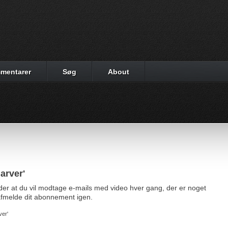
mentarer
Søg
About
arver'
yder at du vil modtage e-mails med video hver gang, der er noget
d afmelde dit abonnement igen.
ver'