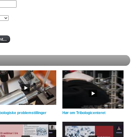
ibologiske problemstillinger
Hør om Tribologicenteret