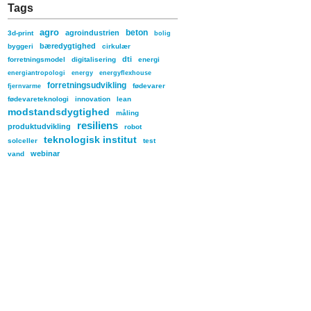
Tags
agro
beton
agroindustrien
3d-print
bolig
bæredygtighed
byggeri
cirkulær
dti
forretningsmodel
digitalisering
energi
energiantropologi
energy
energyflexhouse
forretningsudvikling
fødevarer
fjernvarme
fødevareteknologi
innovation
lean
modstandsdygtighed
måling
resiliens
produktudvikling
robot
teknologisk institut
solceller
test
webinar
vand