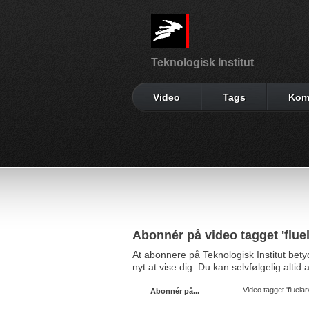
Teknologisk Institut
Video
Tags
Kom
Abonnér på video tagget 'fluel
At abonnere på Teknologisk Institut bet
nyt at vise dig. Du kan selvfølgelig alti
Video tagget 'fluelar
Abonnér på...