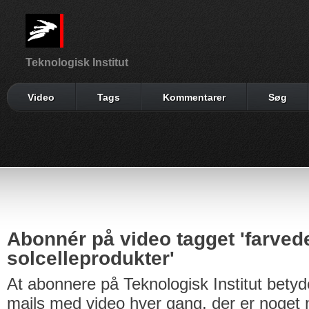
Teknologisk Institut
Video
Tags
Kommentarer
Søg
Abonnér på video tagget 'farved
solcelleprodukter'
At abonnere på Teknologisk Institut betyd
mails med video hver gang, der er noget n