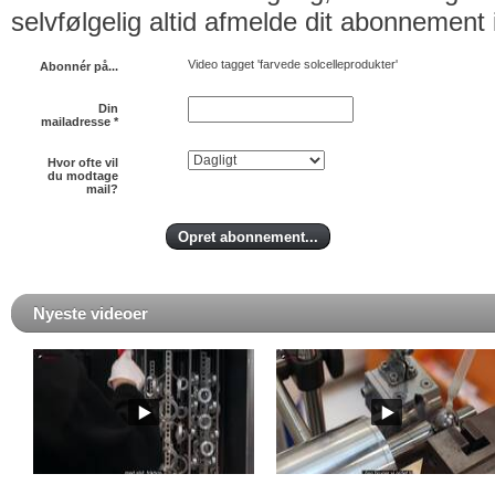
selvfølgelig altid afmelde dit abonnement 
Video tagget 'farvede solcelleprodukter'
Abonnér på...
Din
mailadresse
*
Hvor ofte vil
du modtage
mail?
Nyeste videoer