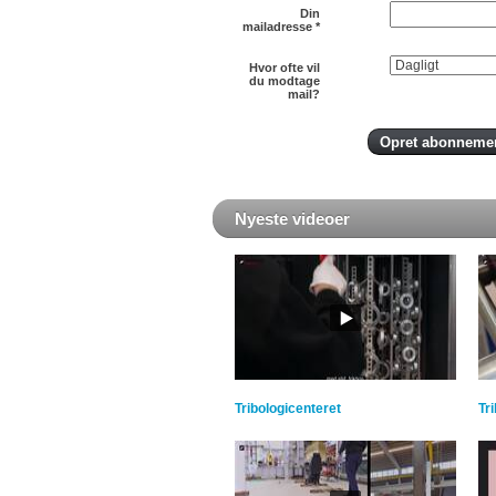
Din
mailadresse
*
Hvor ofte vil
du modtage
mail?
Nyeste videoer
Tribologicenteret
Tr