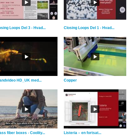
osing Loops Del 3 - Hvad...
Closing Loops Del 1 - Hvad...
andvideo HD_UK med...
Copper
ss fiber boxes - Coolity...
Listeria – en fortsat...