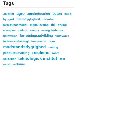
Tags
agro
beton
agroindustrien
3d-print
bolig
bæredygtighed
byggeri
cirkulær
dti
forretningsmodel
digitalisering
energi
energiantropologi
energy
energyflexhouse
forretningsudvikling
fødevarer
fjernvarme
fødevareteknologi
innovation
lean
modstandsdygtighed
måling
resiliens
produktudvikling
robot
teknologisk institut
solceller
test
webinar
vand