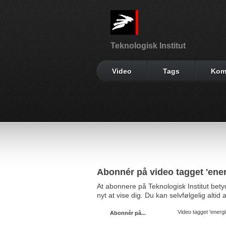
Teknologisk Institut
Video
Tags
Kom
Abonnér på video tagget 'ener
At abonnere på Teknologisk Institut bet
nyt at vise dig. Du kan selvfølgelig alti
Video tagget 'energi
Abonnér på...