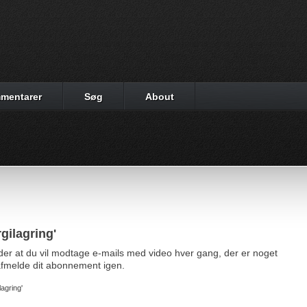
mentarer
Søg
About
gilagring'
yder at du vil modtage e-mails med video hver gang, der er noget
d afmelde dit abonnement igen.
lagring'