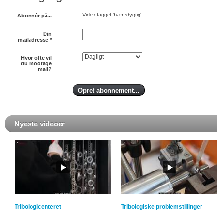
Video tagget 'bæredygtig'
Abonnér på...
Din
mailadresse
*
Hvor ofte vil
du modtage
mail?
Nyeste videoer
Tribologicenteret
Tribologiske problemstillinger