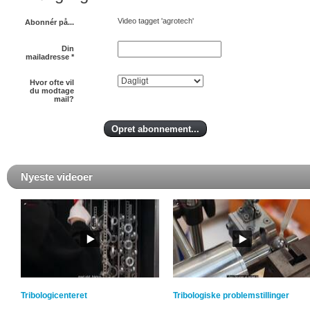
Video tagget 'agrotech'
Abonnér på...
Din
mailadresse
*
Hvor ofte vil
du modtage
mail?
Nyeste videoer
Tribologicenteret
Tribologiske problemstillinger