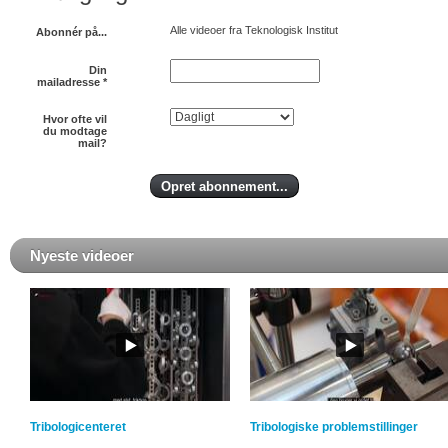
Alle videoer fra Teknologisk Institut
Abonnér på...
Din
mailadresse
*
Hvor ofte vil
du modtage
mail?
Nyeste videoer
Tribologicenteret
Tribologiske problemstillinger