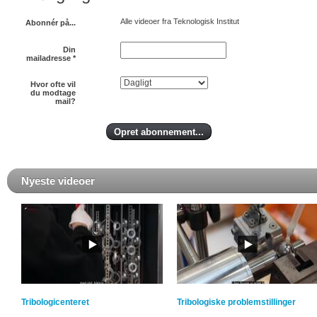
Alle videoer fra Teknologisk Institut
Abonnér på...
Din
mailadresse
*
Hvor ofte vil
du modtage
mail?
Nyeste videoer
Tribologicenteret
Tribologiske problemstillinger