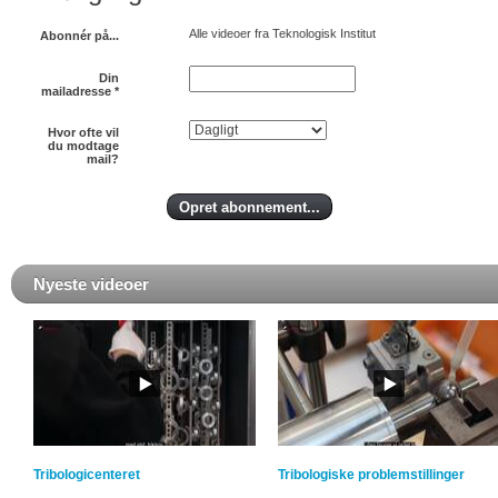
Alle videoer fra Teknologisk Institut
Abonnér på...
Din
mailadresse
*
Hvor ofte vil
du modtage
mail?
Nyeste videoer
Tribologicenteret
Tribologiske problemstillinger