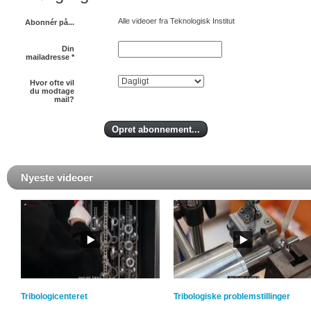
Alle videoer fra Teknologisk Institut
Abonnér på...
Din
mailadresse
*
Hvor ofte vil
du modtage
mail?
Nyeste videoer
Tribologicenteret
Tribologiske problemstillinger