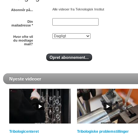
Alle videoer fra Teknologisk Institut
Abonnér på...
Din
mailadresse
*
Hvor ofte vil
du modtage
mail?
Nyeste videoer
Tribologicenteret
Tribologiske problemstillinger