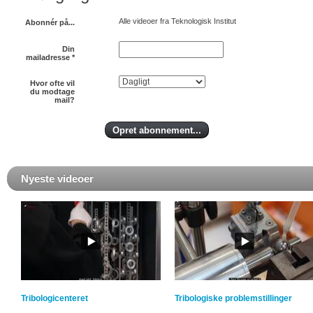
Alle videoer fra Teknologisk Institut
Abonnér på...
Din
mailadresse
*
Hvor ofte vil
du modtage
mail?
Nyeste videoer
Tribologicenteret
Tribologiske problemstillinger